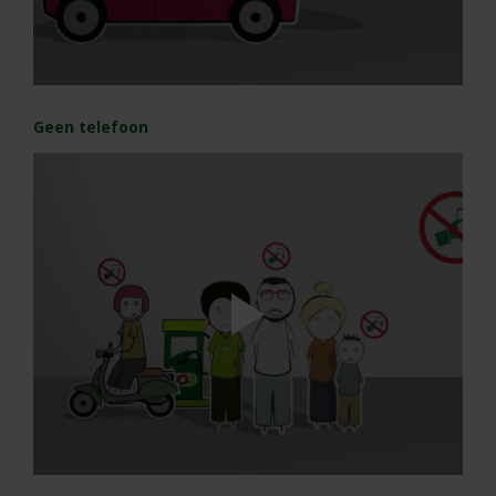
Geen telefoon